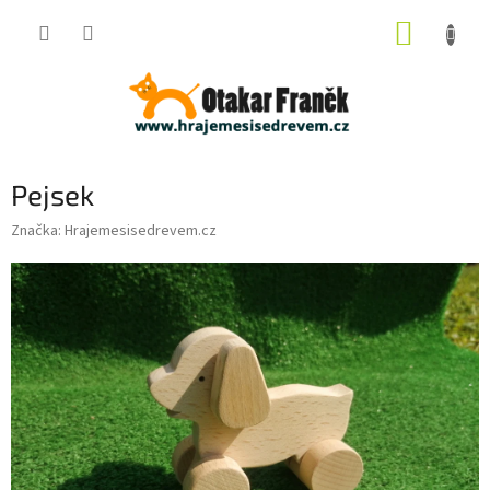
Přejít
NÁKUP
na
obsah
KOŠÍK
Pejsek
Značka:
Hrajemesisedrevem.cz