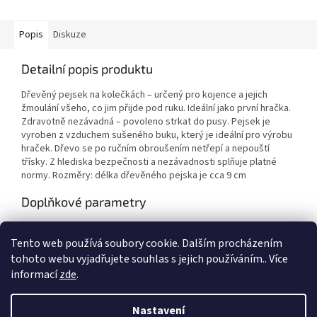
Popis
Diskuze
Detailní popis produktu
Dřevěný pejsek na kolečkách – určený pro kojence a jejich
žmoulání všeho, co jim přijde pod ruku. Ideální jako první hračka.
Zdravotně nezávadná – povoleno strkat do pusy. Pejsek je
vyroben z vzduchem sušeného buku, který je ideální pro výrobu
hraček. Dřevo se po ručním obroušením netřepí a nepouští
třísky. Z hlediska bezpečnosti a nezávadnosti splňuje platné
normy. Rozměry: délka dřevěného pejska je cca 9 cm
Doplňkové parametry
Kategorie
:
Dřevěná zvířátka
Tento web používá soubory cookie. Dalším procházením
Záruka
:
2 roky
tohoto webu vyjadřujete souhlas s jejich používáním.. Více
informací
zde
.
Z
á
Nastavení
Vytvořil Shoptet