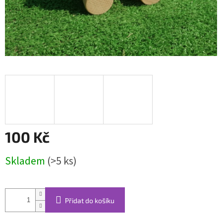
100 Kč
Měrná
Skladem
(>5 ks)
cena:
Přidat do košíku