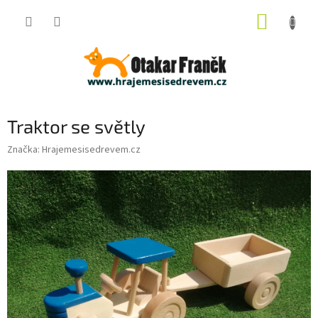
Přejít
NÁKUP
na
obsah
KOŠÍK
Traktor se světly
Značka:
Hrajemesisedrevem.cz