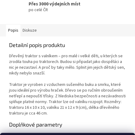
Přes 3000 výdejních míst
po celé ČR
Popis
Diskuze
Detailní popis produktu
Dřevěný traktor s valníkem – pro malé i velké děti, u kterých se
zrodila touha po traktorech. Budou si připadat jako dospěláci a
nic je nezastaví. A proč by taky mělo. Splnit jim jejich dětský sen,
nikdy nebylo snazší.
Traktor je vyroben z vzduchem sušeného buku a smrku, které
jsou ideální pro výrobu hraček. Dřevo se po ručním obroušením
netřepí a nepouští třísky. Z hlediska bezpečnosti a nezávadnosti
splňuje platné normy. Traktor lze od valníku rozpojit. Rozměry:
traktoru 16 x 10 x 10, valníku 21 x 12 x 9 (cm), délka dřevěného
traktoru je cca 46 cm.
Doplňkové parametry