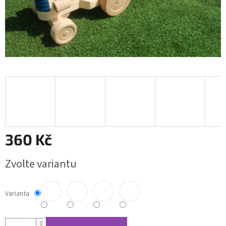
360 Kč
Měrná
Zvolte variantu
cena:
Varianta