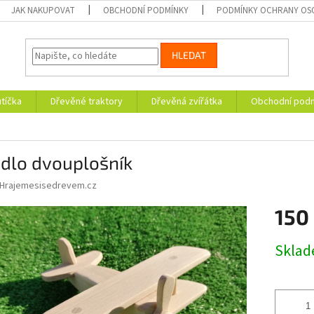
JAK NAKUPOVAT
OBCHODNÍ PODMÍNKY
PODMÍNKY OCHRANY OS
HLEDAT
tíčka
Dřevěné traktory
Dřevěná zvířátka
Obchodní pod
adlo dvouplošník
Hrajemesisedrevem.cz
150
Měrná
Skla
cena: