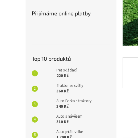
n
e
Přijímáme online platby
l
Top 10 produktů
Pes skládací
220 Kč
Traktor se světly
360 Kč
Auto Forka s traktory
340 Kč
Auto s návěsem
310 Kč
Auto jeřáb velké
1 700 Kč