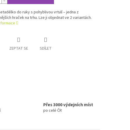
etadélko do ruky s pohyblivou vrtulí – jedna z
ějších hraček na trhu. Lze ji objednat ve 2 variantách.
informace
ZEPTAT SE
SDÍLET
Přes 3000 výdejních míst
í
po celé ČR