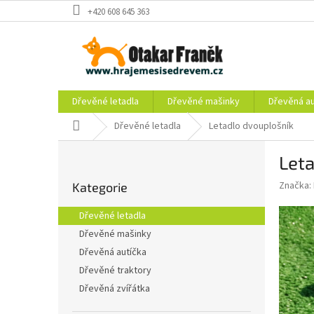
Přejít
+420 608 645 363
na
obsah
Dřevěné letadla
Dřevěné mašinky
Dřevěná au
Domů
Dřevěné letadla
Letadlo dvouplošník
P
Let
o
Přeskočit
s
Značka:
Kategorie
kategorie
t
r
Dřevěné letadla
a
Dřevěné mašinky
n
Dřevěná autíčka
n
í
Dřevěné traktory
p
Dřevěná zvířátka
a