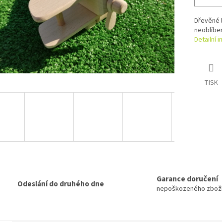
Dřevěné l
neoblíben
Detailní 
TISK
Garance doručení
Odeslání do druhého dne
nepoškozeného zbož