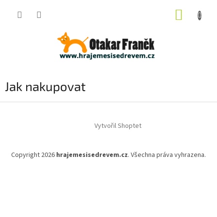
Přejít
NÁKUP
na
obsah
KOŠÍK
Jak nakupovat
Z
á
Vytvořil Shoptet
p
a
t
Copyright 2026
hrajemesisedrevem.cz
. Všechna práva vyhrazena.
í