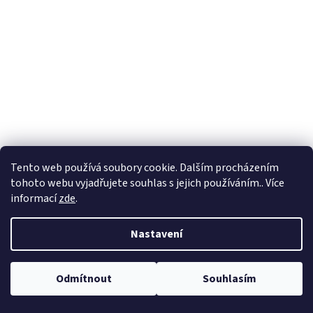
Tento web používá soubory cookie. Dalším procházením
tohoto webu vyjadřujete souhlas s jejich používáním.. Více
informací
zde
.
Nastavení
Odmítnout
Souhlasím
Garantované doručení do Vánoc pro objednávky do 18. prosince