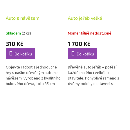
Auto s návěsem
Auto jeřáb velké
Skladem
(2 ks)
Momentálně nedostupné
310 Kč
1 700 Kč
Do košíku
Do košíku
Objevte radost z jednoduché
Dřevěné auto jeřáb – potěší
hry s naším dřevěným autem s
každé malého i velkého
návěsem. Vyrobeno z kvalitního
stavitele. Pohyblivé rameno s
bukového dřeva, toto 35 cm
dvěmy polohy nastavení s
dlouhé auto kombinuje klasický
lankem pro zvedání nákladu.
design s bezpečnými
Dřevěný náklad s očke. Auto je
vlastnostmi...
zhotoveno z...