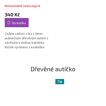
Momentálně nedostupné
340 Kč
Do košíku
Zažijte radost z hry s tímto
jedinečným dřevěným autem s
návěsem a dvěma traktůrky.
Ručně vyrobeno z kvalitního
buku, pro děti od 3 let.
Inspirováno historií, ideální pro
rozvoj...
Dřevěné autíčko
Tip