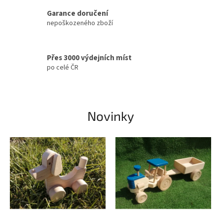
r
Garance doručení
á
nepoškozeného zboží
b
í
Přes 3000 výdejních míst
m
po celé ČR
e
u
ž
Novinky
ř
a
d
u
l
e
t
.