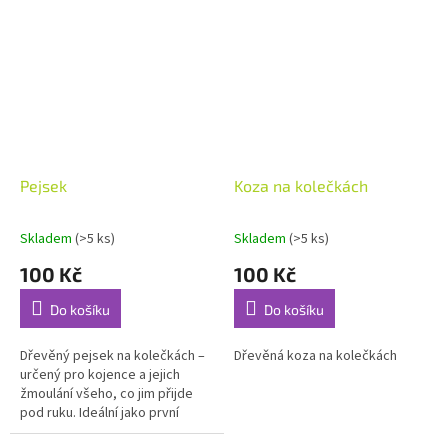
Pejsek
Koza na kolečkách
Skladem
(>5 ks)
Skladem
(>5 ks)
100 Kč
100 Kč
Do košíku
Do košíku
Dřevěný pejsek na kolečkách –
Dřevěná koza na kolečkách
určený pro kojence a jejich
žmoulání všeho, co jim přijde
pod ruku. Ideální jako první
hračka.