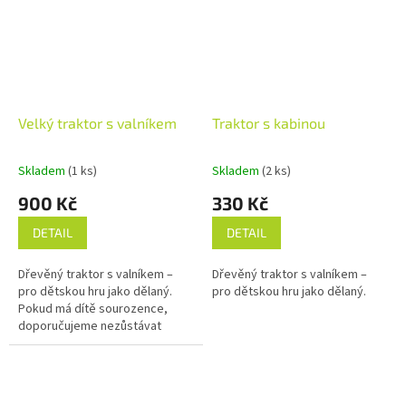
Velký traktor s valníkem
Traktor s kabinou
Skladem
(1 ks)
Skladem
(2 ks)
900 Kč
330 Kč
DETAIL
DETAIL
Dřevěný traktor s valníkem –
Dřevěný traktor s valníkem –
pro dětskou hru jako dělaný.
pro dětskou hru jako dělaný.
Pokud má dítě sourozence,
doporučujeme nezůstávat
pouze u jednoho. Žádné dítě se
totiž nebude chtít o traktůrek
dělit....