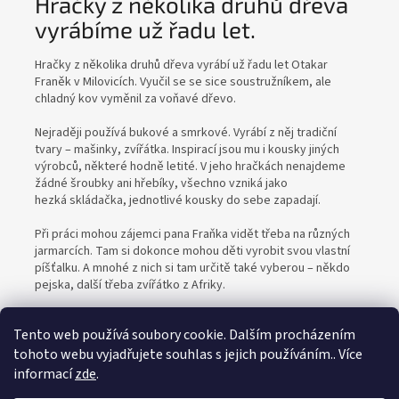
Hračky z několika druhů dřeva
vyrábíme už řadu let.
Hračky z několika druhů dřeva vyrábí už řadu let Otakar
Franěk v Milovicích. Vyučil se se sice soustružníkem, ale
chladný kov vyměnil za voňavé dřevo.
Nejraději používá bukové a smrkové. Vyrábí z něj tradiční
tvary – mašinky, zvířátka. Inspirací jsou mu i kousky jiných
výrobců, některé hodně letité. V jeho hračkách nenajdeme
žádné šroubky ani hřebíky, všechno vzniká jako
hezká skládačka, jednotlivé kousky do sebe zapadají.
Při práci mohou zájemci pana Fraňka vidět třeba na různých
jarmarcích. Tam si dokonce mohou děti vyrobit svou vlastní
píšťalku. A mnohé z nich si tam určitě také vyberou – někdo
pejska, další třeba zvířátko z Afriky.
Tento web používá soubory cookie. Dalším procházením
tohoto webu vyjadřujete souhlas s jejich používáním.. Více
informací
zde
.
Z