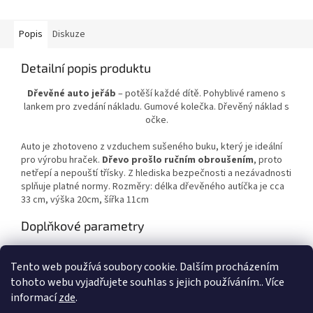
Popis
Diskuze
Detailní popis produktu
Dřevěné auto jeřáb
– potěší každé dítě. Pohyblivé rameno s
lankem pro zvedání nákladu. Gumové kolečka. Dřevěný náklad s
očke.
Auto je zhotoveno z vzduchem sušeného buku, který je ideální
pro výrobu hraček.
Dřevo prošlo ručním obroušením
, proto
netřepí a nepouští třísky. Z hlediska bezpečnosti a nezávadnosti
splňuje platné normy. Rozměry: délka dřevěného autíčka je cca
33 cm, výška 20cm, šířka 11cm
Doplňkové parametry
Kategorie
:
Dřevěná autíčka
Tento web používá soubory cookie. Dalším procházením
Záruka
:
2 roky
tohoto webu vyjadřujete souhlas s jejich používáním.. Více
informací
zde
.
Z