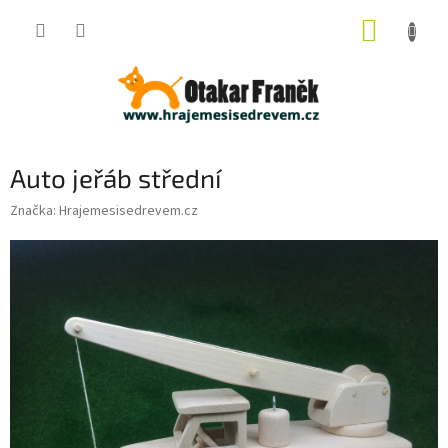
Přejít
NÁKUP
na
obsah
KOŠÍK
Auto jeřáb střední
Značka:
Hrajemesisedrevem.cz