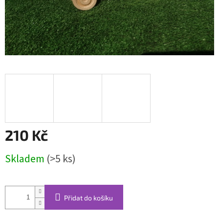
210 Kč
Měrná
Skladem
(>5 ks)
cena:
Přidat do košíku