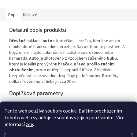
Popis
Diskuze
Detailní popis produktu
Dřevěné
nákladní
auto
s korbičkou – hračka, která se ani po
dlouhé době hraní snadno nerozbije. Na rozdíl od té plastové. A
když omrzí, najde uplatnění u mladšího sourozence nebo
kamaráda.
Auto
je zhotoveno z vzduchem sušeného
buku
,
který je ideální pro výrobu
hraček
.
Dřevo prošlo ručním
obroušením
, proto netřepí a nepouští třísky. Z hlediska
bezpečnosti a nezávadnosti splňuje platné normy. Rozměry:
délka dřevěného autíčka je cca 20 cm
Doplňkové parametry
Kategorie
:
Dřevěná autíčka
Tento web používá soubory cookie. Dalším procházením
Záruka
:
2 roky
tohoto webu vyjadřujete souhlas s jejich používáním.. Více
informací
zde
.
Z
á