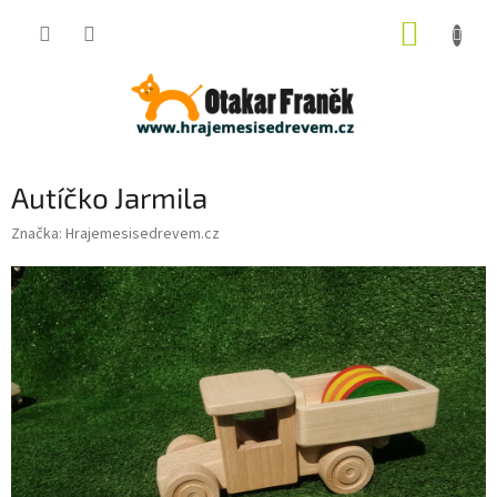
Přejít
NÁKUP
na
obsah
KOŠÍK
Autíčko Jarmila
Značka:
Hrajemesisedrevem.cz